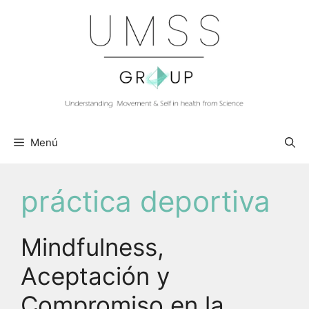
Saltar
al
contenido
Menú
práctica deportiva
Mindfulness,
Aceptación y
Compromiso en la